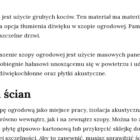
jest użycie grubych koców. Ten materiał ma materi
a opcja tłumienia dźwięku w szopie ogrodowej. Pami
szczelne drzwi.
zenie szopy ogrodowej jest użycie masowych panel
apobiegnie hałasowi unoszącemu się w powietrzu i
źwiękochłonne oraz płytki akustyczne.
 ścian
opę ogrodową jako miejsce pracy, izolacja akustycz
wno wewnątrz, jak i na zewnątrz szopy. Można to z
yć płytę gipsowo-kartonową lub przykręcić sklejkę d
j szczelności. Aby to zapewnić, musisz sprawdzić śc