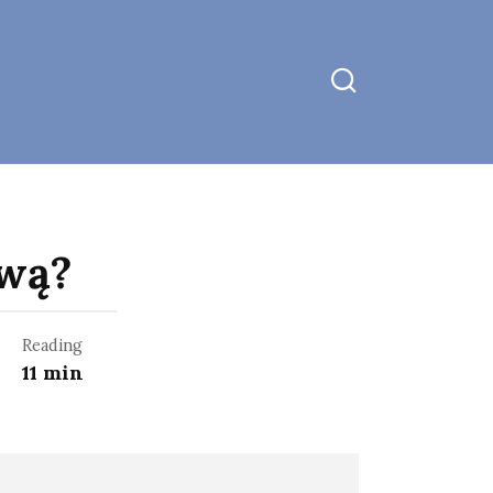
w
ową?
Reading
11 min