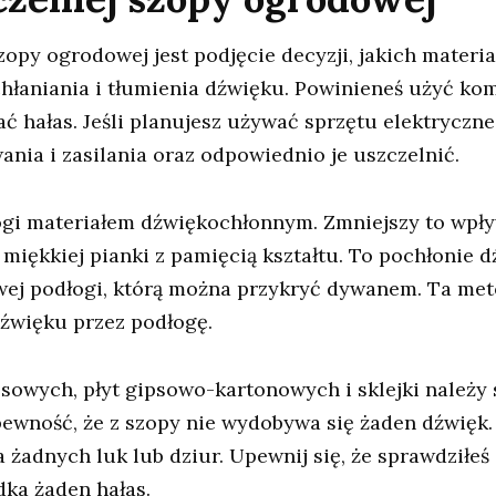
y ogrodowej jest podjęcie decyzji, jakich materiałó
hłaniania i tłumienia dźwięku. Powinieneś użyć kom
ć hałas. Jeśli planujesz używać sprzętu elektryczne
ia i zasilania oraz odpowiednio je uszczelnić.
łogi materiałem dźwiękochłonnym. Zmniejszy to wp
iękkiej pianki z pamięcią kształtu. To pochłonie d
zywej podłogi, którą można przykryć dywanem. Ta me
dźwięku przez podłogę.
owych, płyt gipsowo-kartonowych i sklejki należy 
pewność, że z szopy nie wydobywa się żaden dźwięk.
a żadnych luk lub dziur. Upewnij się, że sprawdziłeś
dka żaden hałas.