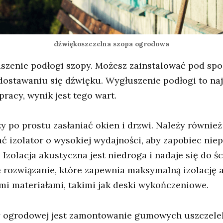
dźwiękoszczelna szopa ogrodowa
szenie podłogi szopy. Możesz zainstalować pod sp
ostawaniu się dźwięku. Wygłuszenie podłogi to najt
acy, wynik jest tego wart.
eży po prostu zasłaniać okien i drzwi. Należy równi
ać izolator o wysokiej wydajności, aby zapobiec ni
 Izolacja akustyczna jest niedroga i nadaje się do ś
ne rozwiązanie, które zapewnia maksymalną izolację
mi materiałami, takimi jak deski wykończeniowe.
 ogrodowej jest zamontowanie gumowych uszczelek