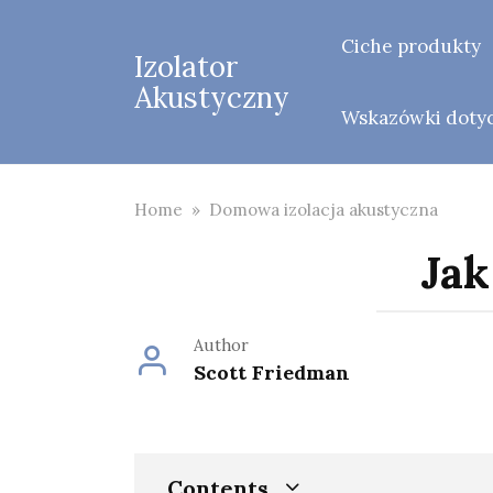
Skip
to
Ciche produkty
Izolator
content
Akustyczny
Wskazówki dotycz
Home
»
Domowa izolacja akustyczna
Jak
Author
Scott Friedman
Contents