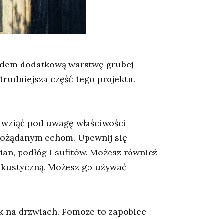
odem dodatkową warstwę grubej
rudniejsza część tego projektu.
eż wziąć pod uwagę właściwości
epożądanym echom. Upewnij się
cian, podłóg i sufitów. Możesz również
 akustyczną. Możesz go używać
 na drzwiach. Pomoże to zapobiec