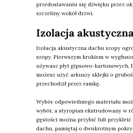
przedostawaniu się dźwięku przez ok
szczeliny wokół drzwi.
Izolacja akustyczn
Izolacja akustyczna dachu szopy og
szopy. Pierwszym krokiem w wygłusze
używasz płyt gipsowo-kartonowych, bę
możesz użyć arkuszy sklejki o gruboś
przechodził przez ramkę.
Wybór odpowiedniego materiału może
wybór, a styropian ekstrudowany w 
gęstości można przybić lub przykleić
dachu, pamiętaj o dwukrotnym pokryc