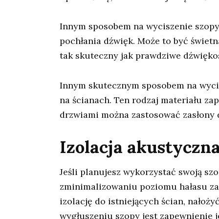
Innym sposobem na wyciszenie szopy 
pochłania dźwięk. Może to być świetn
tak skuteczny jak prawdziwe dźwięko
Innym skutecznym sposobem na wycis
na ścianach. Ten rodzaj materiału z
drzwiami można zastosować zasłony d
Izolacja akustyczna
Jeśli planujesz wykorzystać swoją sz
zminimalizowaniu poziomu hałasu zaró
izolację do istniejących ścian, nałoż
wygłuszeniu szopy jest zapewnienie je