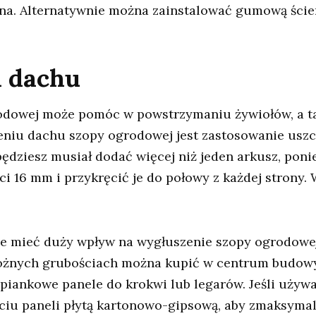
na. Alternatywnie można zainstalować gumową ście
a dachu
rodowej może pomóc w powstrzymaniu żywiołów, a t
niu dachu szopy ogrodowej jest zastosowanie uszcz
dziesz musiał dodać więcej niż jeden arkusz, ponie
ci 16 mm i przykręcić je do połowy z każdej strony.
 mieć duży wpływ na wygłuszenie szopy ogrodowej.
różnych grubościach można kupić w centrum budow
 piankowe panele do krokwi lub legarów. Jeśli używ
iu paneli płytą kartonowo-gipsową, aby zmaksymal