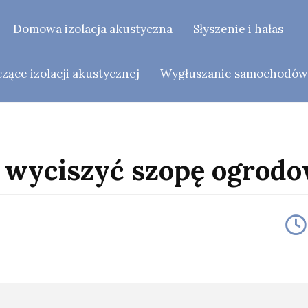
Domowa izolacja akustyczna
Słyszenie i hałas
ące izolacji akustycznej
Wygłuszanie samochodó
 wyciszyć szopę ogrod