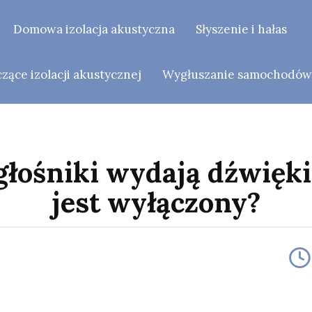
Domowa izolacja akustyczna
Słyszenie i hałas
ące izolacji akustycznej
Wygłuszanie samochodó
głośniki wydają dźwięk
jest wyłączony?