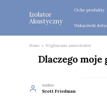
Skip
to
Ciche produkty
Izolator
content
Akustyczny
Wskazówki dotycz
Home
»
Wygłuszanie samochodów
Dlaczego moje 
Author
Scott Friedman