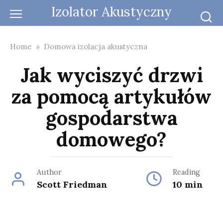
Skip
Izolator Akustyczny
to
content
Home
»
Domowa izolacja akustyczna
Jak wyciszyć drzwi
za pomocą artykułów
gospodarstwa
domowego?
Author
Reading
Scott Friedman
10 min