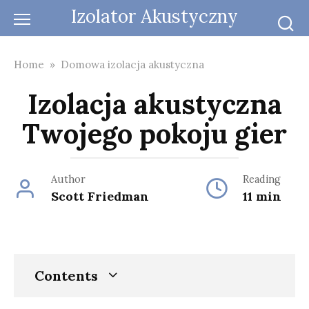
Skip
Izolator Akustyczny
to
content
Home
»
Domowa izolacja akustyczna
Izolacja akustyczna
Twojego pokoju gier
Author
Reading
Scott Friedman
11 min
Contents