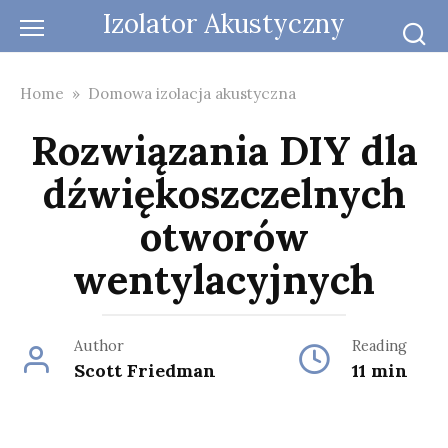
Skip
Izolator Akustyczny
to
content
Home
»
Domowa izolacja akustyczna
Rozwiązania DIY dla
dźwiękoszczelnych
otworów
wentylacyjnych
Author
Reading
Scott Friedman
11 min