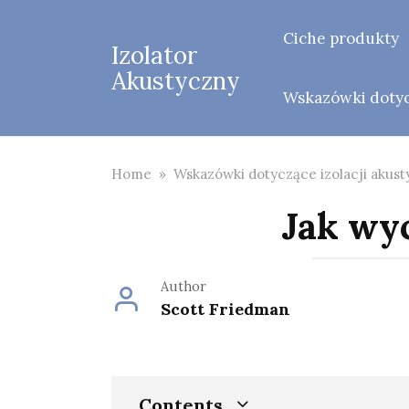
Skip
to
Ciche produkty
Izolator
content
Akustyczny
Wskazówki dotycz
Home
»
Wskazówki dotyczące izolacji akust
Jak wy
Author
Scott Friedman
Contents