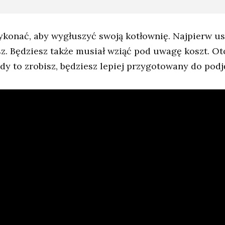
ykonać, aby wygłuszyć swoją kotłownię. Najpierw ust
 Będziesz także musiał wziąć pod uwagę koszt. Oto 
y to zrobisz, będziesz lepiej przygotowany do podję