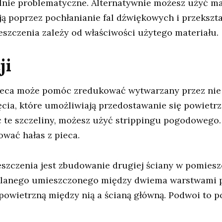
ólnie problematyczne. Alternatywnie możesz użyć m
ają poprzez pochłanianie fal dźwiękowych i przekszt
szczenia zależy od właściwości użytego materiału.
ji
ieca może pomóc zredukować wytwarzany przez nie h
ięcia, które umożliwiają przedostawanie się powietr
ć te szczeliny, możesz użyć strippingu pogodowego.
wać hałas z pieca.
zczenia jest zbudowanie drugiej ściany w pomiesz
klanego umieszczonego między dwiema warstwami p
owietrzną między nią a ścianą główną. Podwoi to p