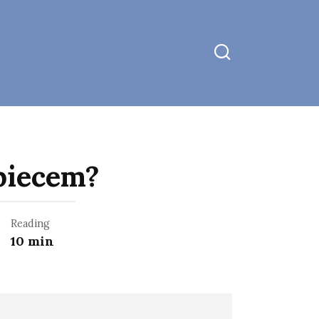
w
piecem?
Reading
10 min