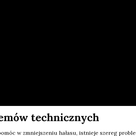
blemów technicznych
omóc w zmniejszeniu hałasu, istnieje szereg probl