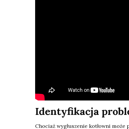
Identyfikacja pro
Chociaż wygłuszenie kotłowni może p