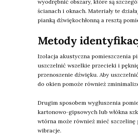
wyodrębnić obszary, które są szczeg
ścianach i oknach. Materiały te dział
pianką dźwiękochłonną a resztą pomie
Metody identyfikac
Izolacja akustyczna pomieszczenia p
uszczelnić wszelkie przecieki i pękn
przenoszenie dźwięku. Aby uszczelni
do okien pomoże również zminimalizo
Drugim sposobem wygłuszenia pomies
kartonowo-gipsowych lub włókna sz
wtórna może również mieć szczelinę p
wibracje.