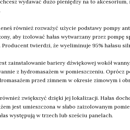
ie chcesz wydawać dużo pieniędzy na to akcesorium,
.
eneś również rozważyć użycie podstawy pompy anty
ony, aby izolować hałas wytwarzany przez pompę spa
Producent twierdzi, że wyeliminuje 95% hałasu siln
jest zainstalowanie bariery dźwiękowej wokół wann
annie z hydromasażem w pomieszczeniu. Oprócz poc
romasażem przed zimnem w okresie zimowym i obni
wnież zwiększyć dzięki jej lokalizacji. Hałas doc
ażem jest umieszczona w słabo zaizolowanym pomie
as występują w trzech lub sześciu panelach.