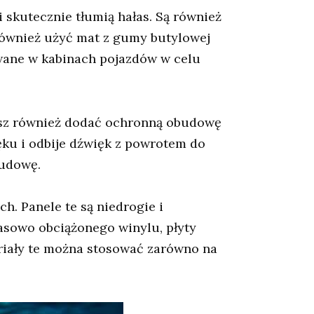
 skutecznie tłumią hałas. Są również
również użyć mat z gumy butylowej
owane w kabinach pojazdów w celu
esz również dodać ochronną obudowę
ęku i odbije dźwięk z powrotem do
budowę.
. Panele te są niedrogie i
asowo obciążonego winylu, płyty
eriały te można stosować zarówno na