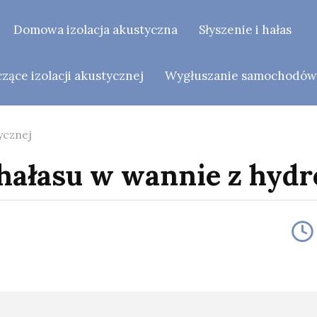
Domowa izolacja akustyczna
Słyszenie i hałas
ące izolacji akustycznej
Wygłuszanie samochodó
ycznej
 hałasu w wannie z hyd