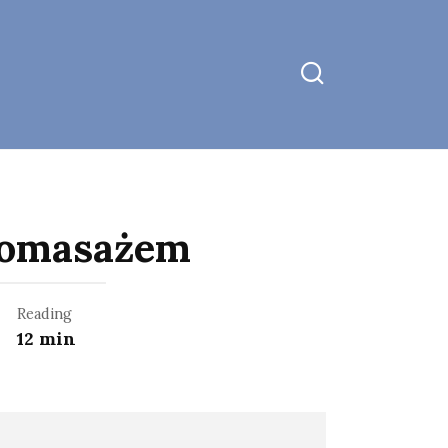
w
romasażem
Reading
12 min