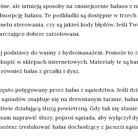
, ale istnieją sposoby na zmniejszenie hałasu z nic
bsorpcję hałasu. Te podkładki są dostępne w trzech 
nelu sterowania, czy są jakieś kody błędów. Jeśli 
arczająco dobrze zaizolowana.
nej podstawy do wanny z hydromasażem. Pomoże to zmn
upić w sklepach internetowych. Materiały te są bar
również hałas z grzałki i dysz.
sto potęgowany przez hałas z sąsiedztwa. Jeśli dzie
sąsiadów znajduje się na drewnianym tarasie, hałas
wie działającą śluzą powietrzną. Gdy tak się stanie
z sam naprawić śluzy, poproś sąsiada, aby wyłączył 
możesz zredukować hałas dochodzący z jacuzzi sąsi