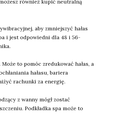
 możesz również kupić neutralną
wibracyjnej, aby zmniejszyć hałas
 i jest odpowiedni dla 48 i 56-
ika.
y. Może to pomóc zredukować hałas, a
hłaniania hałasu, bariera
żyć rachunki za energię.
hodzący z wanny mógł zostać
szczeniu. Podkładka spa może to