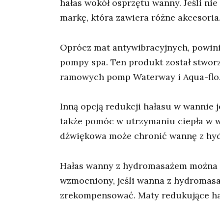
hałas wokół osprzętu wanny. Jeśli n
markę, która zawiera różne akcesoria
Oprócz mat antywibracyjnych, powini
pompy spa. Ten produkt został stworz
ramowych pomp Waterway i Aqua-flo. 
Inną opcją redukcji hałasu w wannie 
także pomóc w utrzymaniu ciepła w w
dźwiękowa może chronić wannę z hyd
Hałas wanny z hydromasażem można ró
wzmocniony, jeśli wanna z hydromas
zrekompensować. Maty redukujące hał