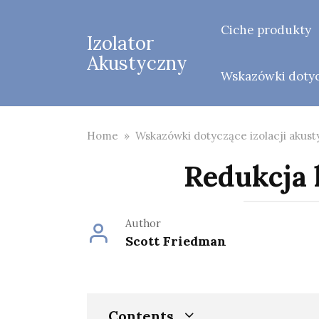
Skip
to
Ciche produkty
Izolator
content
Akustyczny
Wskazówki dotycz
Home
»
Wskazówki dotyczące izolacji akust
Redukcja
Author
Scott Friedman
Contents