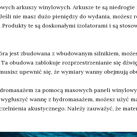
owych arkuszy winylowych. Arkusze te są niedrogie i
eśli nie masz dużo pieniędzy do wydania, możesz 
Produkty te są doskonałymi izolatorami i są stos
tóra jest zbudowana z wbudowanym silnikiem, moż
. Ta obudowa zablokuje rozprzestrzenianie się dźwi
musisz upewnić się, że wymiary wanny obejmują o
hydromasażem za pomocą masowych paneli winylowych
by wygłuszyć wannę z hydromasażem, możesz użyć m
szczelnienia akustycznego. Należy zauważyć, że mat