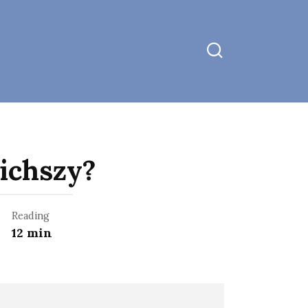
w
cichszy?
Reading
12 min