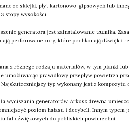
nane ze sklejki, płyt kartonowo-gipsowych lub inn
 3 stopy wysokości.
enie generatora jest zainstalowanie tłumika. Zas
adają perforowane rury, które pochłaniają dźwięk i 
a z różnego rodzaju materiałów, w tym pianki lub s
ie umożliwiając prawidłowy przepływ powietrza przez
 Najskuteczniejszy typ wykonany jest z kompozytu
dla wyciszania generatorów. Arkusz drewna umiesz
mniejszyć poziom hałasu i decybeli. Innym typem j
iu fal dźwiękowych do pobliskich powierzchni.