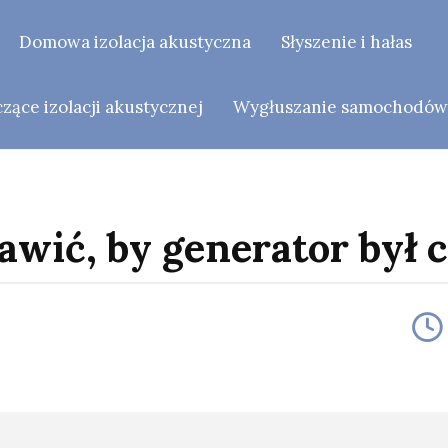
Domowa izolacja akustyczna
Słyszenie i hałas
ące izolacji akustycznej
Wygłuszanie samochodó
awić, by generator był 