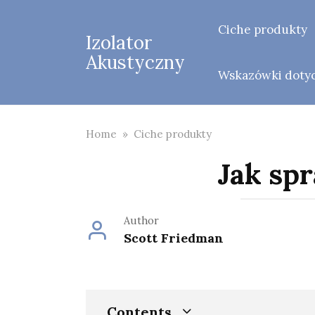
Skip
to
Ciche produkty
Izolator
content
Akustyczny
Wskazówki dotycz
Home
»
Ciche produkty
Jak spr
Author
Scott Friedman
Contents