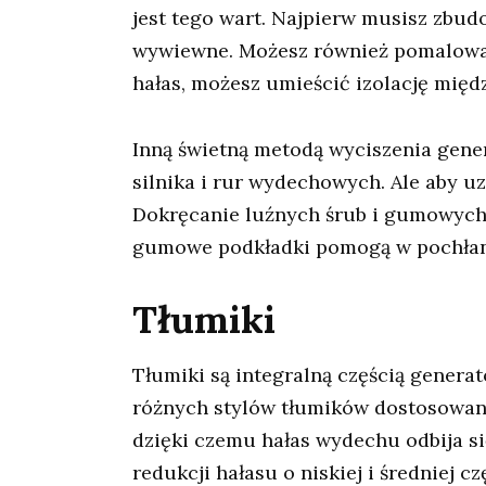
jest tego wart. Najpierw musisz zbu
wywiewne. Możesz również pomalować
hałas, możesz umieścić izolację mi
Inną świetną metodą wyciszenia gene
silnika i rur wydechowych. Ale aby u
Dokręcanie luźnych śrub i gumowych 
gumowe podkładki pomogą w pochłania
Tłumiki
Tłumiki są integralną częścią generat
różnych stylów tłumików dostosowany
dzięki czemu hałas wydechu odbija się
redukcji hałasu o niskiej i średniej c