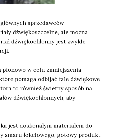
w, głównych sprzedawców
riały dźwiękoszczelne, ale można
riał dźwiękochłonny jest zwykle
cji.
 pionowo w celu zmniejszenia
które pomaga odbijać fale dźwiękowe
tora to również świetny sposób na
iałów dźwiękochłonnych, aby
jka jest doskonałym materiałem do
iny smaru łokciowego, gotowy produkt