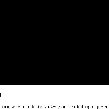
u
atora, w tym deflektory dźwięku. Te niedrogie, prze