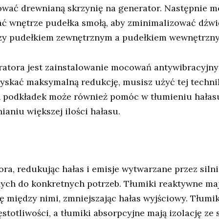
dować drewnianą skrzynię na generator. Następnie m
 wnętrze pudełka smołą, aby zminimalizować dźwię
ędzy pudełkiem zewnętrznym a pudełkiem wewnętrzn
ratora jest zainstalowanie mocowań antywibracyjny
zyskać maksymalną redukcję, musisz użyć tej techni
podkładek może również pomóc w tłumieniu hałasu 
niu większej ilości hałasu.
ora, redukując hałas i emisje wytwarzane przez siln
ch do konkretnych potrzeb. Tłumiki reaktywne maj
 między nimi, zmniejszając hałas wyjściowy. Tłumik
zęstotliwości, a tłumiki absorpcyjne mają izolację ze