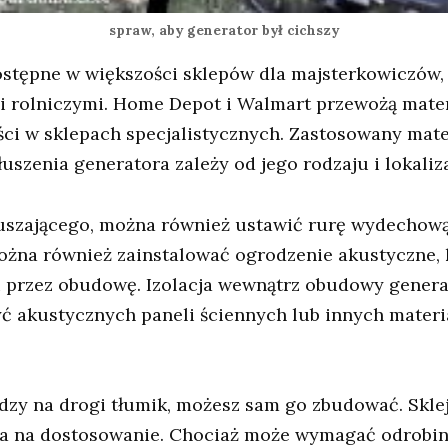
spraw, aby generator był cichszy
dostępne w większości sklepów dla majsterkowiczó
mi rolniczymi. Home Depot i Walmart przewożą mate
ści w sklepach specjalistycznych. Zastosowany mate
szenia generatora zależy od jego rodzaju i lokaliza
uszającego, można również ustawić rurę wydechową
żna również zainstalować ogrodzenie akustyczne, 
u przez obudowę. Izolacja wewnątrz obudowy genera
ć akustycznych paneli ściennych lub innych mater
ędzy na drogi tłumik, możesz sam go zbudować. Skle
wala na dostosowanie. Chociaż może wymagać odrob