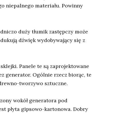
ego niepalnego materiału. Powinny
adniczo duży tłumik zastępczy może
redukują dźwięk wydobywający się z
klejki. Panele te są zaprojektowane
 generator. Ogólnie rzecz biorąc, te
 drewno-tworzywo sztuczne.
czony wokół generatora pod
est płyta gipsowo-kartonowa. Dobry